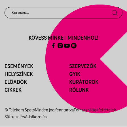
KÖVESS MINKET MINDENHOL!
ESEMÉNYEK
SZERVEZŐK
HELYSZÍNEK
GYIK
ELŐADÓK
KURÁTOROK
CIKKEK
RÓLUNK
© Telekom Spots
Minden jog fenntartva
Felhasználási feltételek
Sütikezelés
Adatkezelés