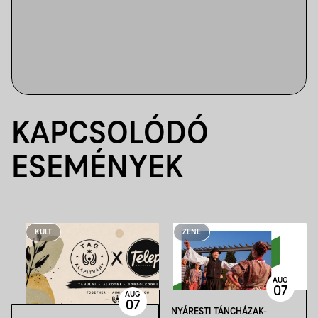
KAPCSOLÓDÓ
ESEMÉNYEK
KULT
ZENE
AUG
07
AUG
07
NYÁRESTI TÁNCHÁZAK-