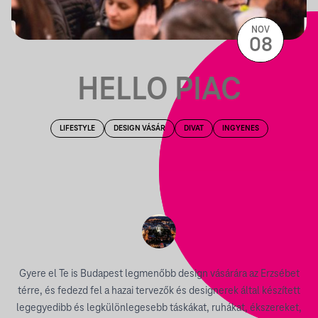
NOV
08
HELLO PIAC
LIFESTYLE
DESIGN VÁSÁR
DIVAT
INGYENES
Gyere el Te is Budapest legmenőbb design vásárára az Erzsébet
térre, és fedezd fel a hazai tervezők és designerek által készített
legegyedibb és legkülönlegesebb táskákat, ruhákat, ékszereket,