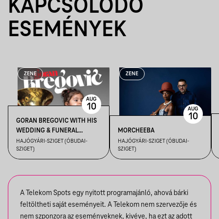
KAPCSOLÓDÓ
ESEMÉNYEK
ZENE
ZENE
AUG
10
AUG
10
GORAN BREGOVIC WITH HIS
WEDDING & FUNERAL
MORCHEEBA
ORCHESTRA
HAJÓGYÁRI-SZIGET (ÓBUDAI-
HAJÓGYÁRI-SZIGET (ÓBUDAI-
SZIGET)
SZIGET)
A Telekom Spots egy nyitott programajánló, ahová bárki
feltöltheti saját eseményeit. A Telekom nem szervezője és
nem szponzora az eseményeknek, kivéve, ha ezt az adott