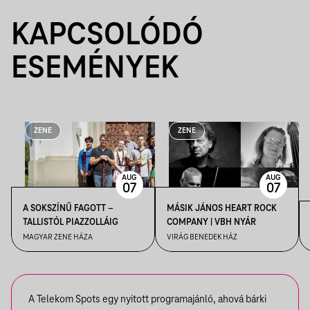
KAPCSOLÓDÓ
ESEMÉNYEK
ZENE
ZENE
AUG
AUG
07
07
A SOKSZÍNŰ FAGOTT –
MÁSIK JÁNOS HEART ROCK
TALLISTÓL PIAZZOLLÁIG
COMPANY | VBH NYÁR
MAGYAR ZENE HÁZA
VIRÁG BENEDEK HÁZ
A Telekom Spots egy nyitott programajánló, ahová bárki