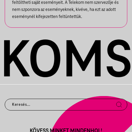
feltöltheti saját eseményeit. A Telekom nem szervezője és
nem szponzora az eseményeknek, kivéve, ha ezt az adott
eseménynél kifejezetten feltüntettük.
KÖVESS MINKET MINDENHOL!