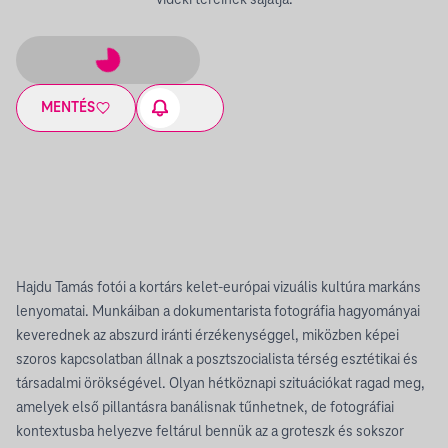
vidéki tereinek sajátja.
MENTÉS
Hajdu Tamás fotói a kortárs kelet-európai vizuális kultúra markáns
lenyomatai. Munkáiban a dokumentarista fotográfia hagyományai
keverednek az abszurd iránti érzékenységgel, miközben képei
szoros kapcsolatban állnak a posztszocialista térség esztétikai és
társadalmi örökségével. Olyan hétköznapi szituációkat ragad meg,
amelyek első pillantásra banálisnak tűnhetnek, de fotográfiai
kontextusba helyezve feltárul bennük az a groteszk és sokszor