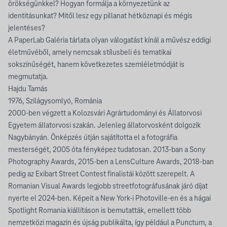
örökségünkkel? Hogyan formálja a környezetünk az
identitásunkat? Mitől lesz egy pillanat hétköznapi és mégis
jelentéses?
A PaperLab Galéria tárlata olyan válogatást kínál a művész eddigi
életművéből, amely nemcsak stílusbeli és tematikai
sokszínűségét, hanem következetes szemléletmódját is
megmutatja.
Hajdu Tamás
1976, Szilágysomlyó, Románia
2000-ben végzett a Kolozsvári Agrártudományi és Állatorvosi
Egyetem állatorvosi szakán. Jelenleg állatorvosként dolgozik
Nagybányán. Önképzés útján sajátította el a fotográfia
mesterségét, 2005 óta fényképez tudatosan. 2013-ban a Sony
Photography Awards, 2015-ben a LensCulture Awards, 2018-ban
pedig az Exibart Street Contest finalistái között szerepelt. A
Romanian Visual Awards legjobb streetfotográfusának járó díjat
nyerte el 2024-ben. Képeit a New York-i Photoville-en és a hágai
Spotlight Romania kiállításon is bemutatták, emellett több
nemzetközi magazin és újság publikálta, így például a Punctum, a