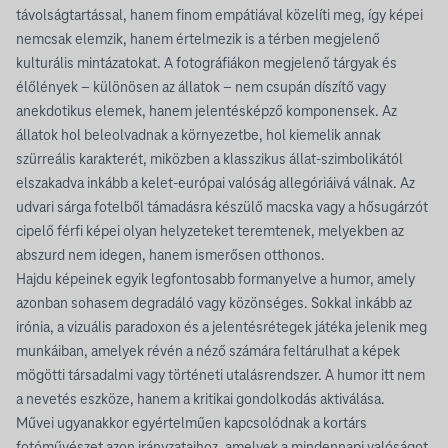
távolságtartással, hanem finom empátiával közelíti meg, így képei
nemcsak elemzik, hanem értelmezik is a térben megjelenő
kulturális mintázatokat. A fotográfiákon megjelenő tárgyak és
élőlények – különösen az állatok – nem csupán díszítő vagy
anekdotikus elemek, hanem jelentésképző komponensek. Az
állatok hol beleolvadnak a környezetbe, hol kiemelik annak
szürreális karakterét, miközben a klasszikus állat-szimbolikától
elszakadva inkább a kelet-európai valóság allegóriáivá válnak. Az
udvari sárga fotelből támadásra készülő macska vagy a hősugárzót
cipelő férfi képei olyan helyzeteket teremtenek, melyekben az
abszurd nem idegen, hanem ismerősen otthonos.
Hajdu képeinek egyik legfontosabb formanyelve a humor, amely
azonban sohasem degradáló vagy közönséges. Sokkal inkább az
irónia, a vizuális paradoxon és a jelentésrétegek játéka jelenik meg
munkáiban, amelyek révén a néző számára feltárulhat a képek
mögötti társadalmi vagy történeti utalásrendszer. A humor itt nem
a nevetés eszköze, hanem a kritikai gondolkodás aktiválása.
Művei ugyanakkor egyértelműen kapcsolódnak a kortárs