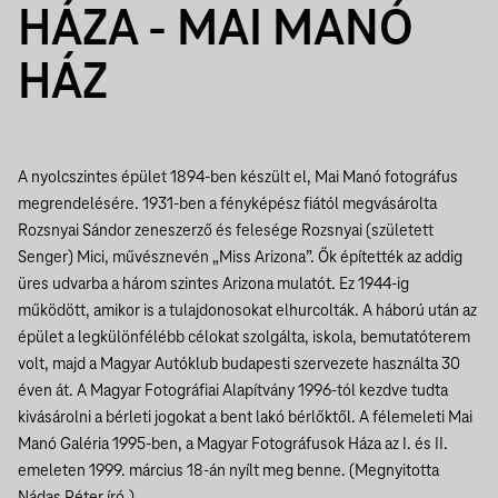
HÁZA - MAI MANÓ
HÁZ
A nyolcszintes épület 1894-ben készült el, Mai Manó fotográfus
megrendelésére. 1931-ben a fényképész fiától megvásárolta
Rozsnyai Sándor zeneszerző és felesége Rozsnyai (született
Senger) Mici, művésznevén „Miss Arizona”. Ők építették az addig
üres udvarba a három szintes Arizona mulatót. Ez 1944-ig
működött, amikor is a tulajdonosokat elhurcolták. A háború után az
épület a legkülönfélébb célokat szolgálta, iskola, bemutatóterem
volt, majd a Magyar Autóklub budapesti szervezete használta 30
éven át.
A Magyar Fotográfiai Alapítvány 1996-tól kezdve tudta
kivásárolni a bérleti jogokat a bent lakó bérlőktől. A félemeleti Mai
Manó Galéria 1995-ben, a Magyar Fotográfusok Háza az I. és II.
emeleten 1999. március 18-án nyílt meg benne. (Megnyitotta