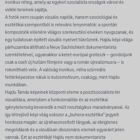
ironikus réteg, amely az egykori szocialista országok városi és
vidéki tereinek sajátja.
A fotók nem csupán vizuális naplók, hanem szociológiai és
esztétikai szempontból is releváns lenyomatok: a spontán
kompozíciók ellenére világos szerkesztési elveken nyugszanak, és
egy tudatosan épített vizuális nyelvet tükröznek. Hajdu képi világa
párhuzamba állítható a Neue Sachlichkeit dokumentarista
szemléletével, ugyanakkor a kelet-európai groteszk – gondoljunk
csak a cseh új hullám filmjeire vagy a román újrealizmusra – is
rokonítható vele. A valóság ironikus, néha szürreális
feltérképezése náluk is kulcsmotívum, csakúgy, mint Hajdu
munkáiban.
Hajdu Tamás képeinek központi eleme a posztszocialista tér
vizualitása, amelyben a funkcionalitás és az esztétikai
igénytelenség keveredik a múlt nosztalgikus maradványaival. Az
így létrejövő képi világ sokszor a „buhera-esztétika” jegyeit
hordozza magán: az újrahasznosított tárgyak, az ideiglenes
megoldások és a vizuálisan disszonáns elemek egyaránt jelen
vannak. Ezt az esztétikát Hajdu nem dokumentarista