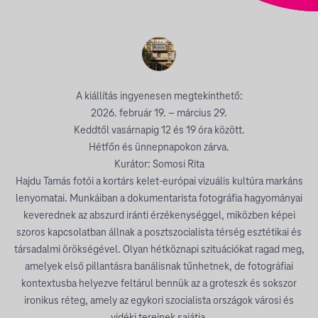
A kiállítás ingyenesen megtekinthető:
2026. február 19. – március 29.
Keddtől vasárnapig 12 és 19 óra között.
Hétfőn és ünnepnapokon zárva.
Kurátor: Somosi Rita
Hajdu Tamás fotói a kortárs kelet-európai vizuális kultúra markáns
lenyomatai. Munkáiban a dokumentarista fotográfia hagyományai
keverednek az abszurd iránti érzékenységgel, miközben képei
szoros kapcsolatban állnak a posztszocialista térség esztétikai és
társadalmi örökségével. Olyan hétköznapi szituációkat ragad meg,
amelyek első pillantásra banálisnak tűnhetnek, de fotográfiai
kontextusba helyezve feltárul bennük az a groteszk és sokszor
ironikus réteg, amely az egykori szocialista országok városi és