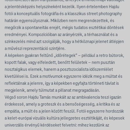
fotóművészet azon irányzataihoz, amelyek a mindennapi valóságot
a jelentésképzés helyszíneként kezelik. Ilyen értelemben Hajdu
fotói a konceptuális fotográfia és a klasszikus street photography
határán egyensúlyoznak. Miközben nem megrendezettek, és
megőrzik a spontaneitás erejét, mégis tudatos esztétikai döntések
eredményei. Kompozícióiban az arányérzék, a térhasználat és a
színkezelés mind azt szolgálják, hogy a hétköznapi jelenet átlépjen
a művészi reprezentáció szintjére.
A képeken gyakran feltűnő „időrétegek” – például a retro bútorok,
kopott falak, vagy elfeledett, benőtt felületek – nem pusztán
nosztalgikus elemek, hanem a posztszocialista időszemlélet
kivetülései is. Ezek a motívumok egyszerre idézik meg a múltat és
reflektálnak a jelenre, így a képekben egyfajta történeti távlat is
megjelenik, amely túlmutat a pillanat megragadásán.
Végső soron Hajdu Tamás munkáit az az ambivalencia teszi igazán
érdekessé, amely a groteszk és a bensőségesség, a kritika és az
empátia, a múlt és a jelen között feszül. Fotói egyszerre hordozzák
a kelet-európai vizuális kultúra jellegzetes esztétikáját, és képesek
univerzális érvényű kérdéseket felvetni: mihez kezdünk az