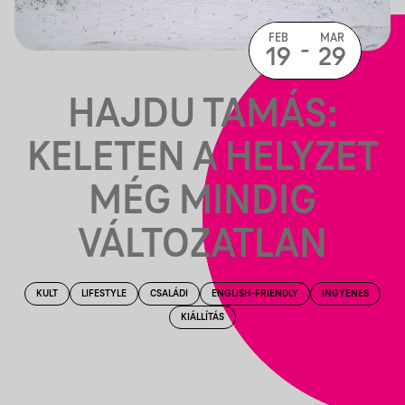
FEB
MAR
-
19
29
HAJDU TAMÁS:
KELETEN A HELYZET
MÉG MINDIG
VÁLTOZATLAN
KULT
LIFESTYLE
CSALÁDI
ENGLISH-FRIENDLY
INGYENES
KIÁLLÍTÁS