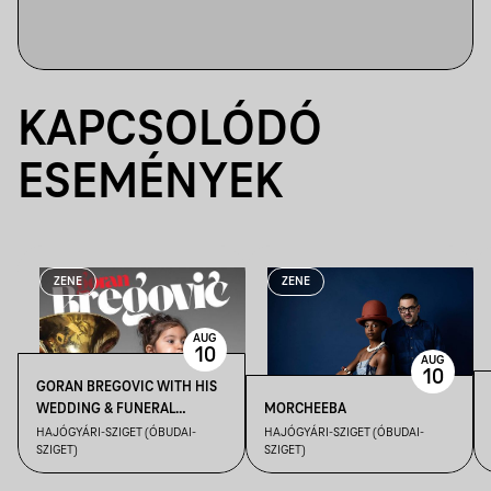
KAPCSOLÓDÓ
ESEMÉNYEK
ZENE
ZENE
AUG
10
AUG
10
GORAN BREGOVIC WITH HIS
WEDDING & FUNERAL
MORCHEEBA
ORCHESTRA
HAJÓGYÁRI-SZIGET (ÓBUDAI-
HAJÓGYÁRI-SZIGET (ÓBUDAI-
SZIGET)
SZIGET)