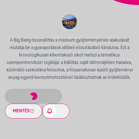
A Big Bang összeállítás a múzeum gyűjteményének alakulását
mutatja be a gyarapodások időbeli eloszlásából kiindulva. Ezt a
kronologikusan kibontakozó síkot metszi a tematikus
szempontrendszer logikája: a kiállítás saját időrendjében haladva,
különálló szekciókra felosztva, a folyamatosan épülő gyűjteményi
anyag egyedi keresztmetszetével találkozhatnak az érdeklődők.
MENTÉS