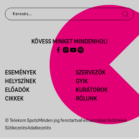
KÖVESS MINKET MINDENHOL!
ESEMÉNYEK
SZERVEZŐK
HELYSZÍNEK
GYIK
ELŐADÓK
KURÁTOROK
CIKKEK
RÓLUNK
© Telekom Spots
Minden jog fenntartva
Felhasználási feltételek
Sütikezelés
Adatkezelés