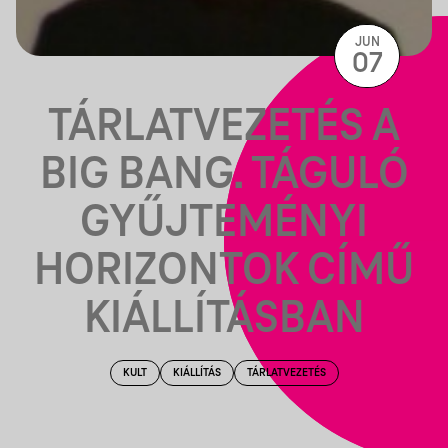
JUN
07
TÁRLATVEZETÉS A
BIG BANG. TÁGULÓ
GYŰJTEMÉNYI
HORIZONTOK CÍMŰ
KIÁLLÍTÁSBAN
KULT
KIÁLLÍTÁS
TÁRLATVEZETÉS