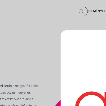
ESEMÉNYEK
ed során a magyar és kelet-
tben olyan magyar és
eket képviselt, akik a