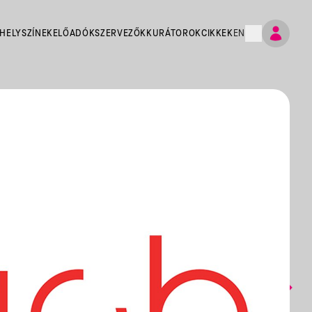
HELYSZÍNEK
ELŐADÓK
SZERVEZŐK
KURÁTOROK
CIKKEK
EN