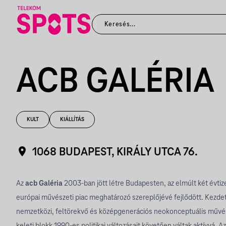
ACB GALÉRIA
KULT
KIÁLLÍTÁS
1068 BUDAPEST, KIRÁLY UTCA 76.
Az
acb Galéria
2003-ban jött létre Budapesten, az elmúlt két évtiz
európai művészeti piac meghatározó szereplőjévé fejlődött. Kezde
nemzetközi, feltörekvő és középgenerációs neokonceptuális művész