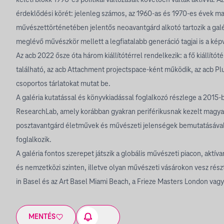
keleti blokk 1990-es politikai változásait követően váltak aktívvá. Az
érdeklődési körét: jelenleg számos, az 1960-as és 1970-es évek m
művészettörténetében jelentős neoavantgárd alkotó tartozik a galé
meglévő művészkör mellett a legfiatalabb generáció tagjai is a kép
Az acb 2022 ősze óta három kiállítótérrel rendelkezik: a fő kiállítót
található, az acb Attachment projectspace-ként működik, az acb Pl
csoportos tárlatokat mutat be.
A galéria kutatással és könyvkiadással foglalkozó részlege a 2015-b
ResearchLab, amely korábban gyakran periférikusnak kezelt magya
posztavantgárd életművek és művészeti jelenségek bemutatásával 
foglalkozik.
A galéria fontos szerepet játszik a globális művészeti piacon, aktív
és nemzetközi szinten, illetve olyan művészeti vásárokon vesz részt
in Basel és az Art Basel Miami Beach, a Frieze Masters London vag
MENTÉS