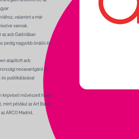
óta a galéria bővítette az
agyar
riához, valamint a már
viselve vannak.
ér az acb Galériában
us pedig nagyobb önálló és
en alapított acb
rországi neoavantgárd és
és publikálásával
an képviseli művészeit hazai
, mint például az Art Basel
y az ARCO Madrid.