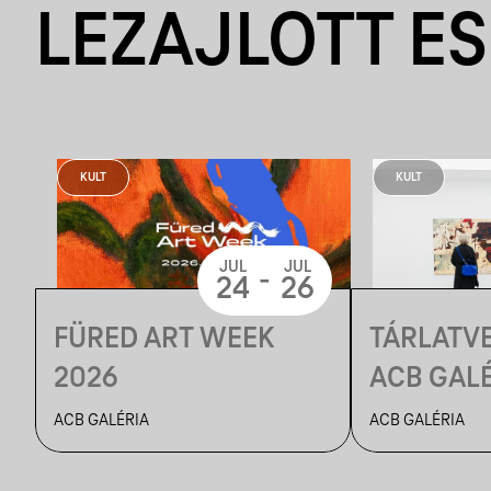
LEZAJLOTT E
KULT
KULT
JUL
JUL
-
24
26
FÜRED ART WEEK
TÁRLATVE
2026
ACB GAL
TEREIBE
ACB GALÉRIA
ACB GALÉRIA