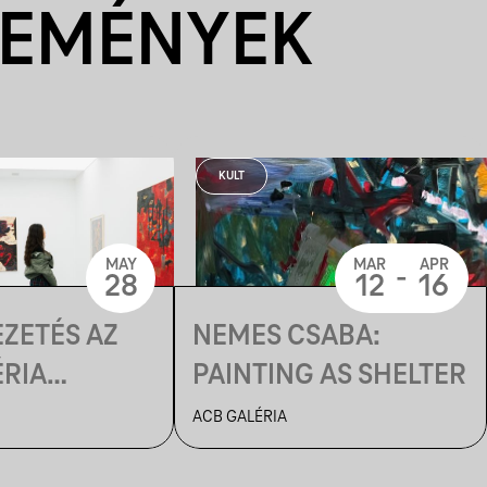
SEMÉNYEK
KULT
MAY
MAR
APR
-
28
12
16
ZETÉS AZ
NEMES CSABA:
ÉRIA
PAINTING AS SHELTER
N
ACB GALÉRIA