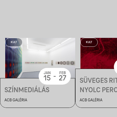
KULT
KULT
JAN
FEB
-
15
27
SÜVEGES RI
SZÍNMEDIÁLÁS
NYOLC PERC
IDEÉR A NA
ACB GALÉRIA
ACB GALÉRIA