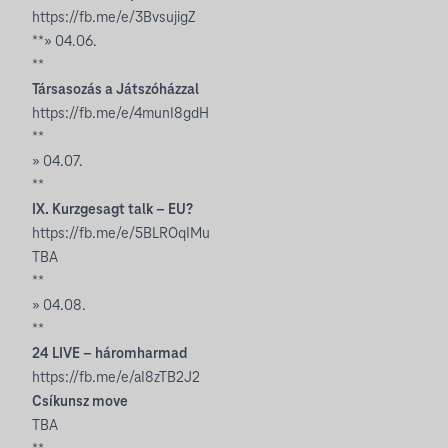
https://fb.me/e/3BvsujigZ
**» 04.06.
**
Társasozás a Játszóházzal
https://fb.me/e/4munI8gdH
**
» 04.07.
**
IX. Kurzgesagt talk – EU?
https://fb.me/e/5BLROqIMu
TBA
**
» 04.08.
**
24 LIVE – háromharmad
https://fb.me/e/aI8zTB2J2
Csíkunsz move
TBA