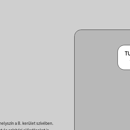
T
elyszín a 8. kerület szívében.