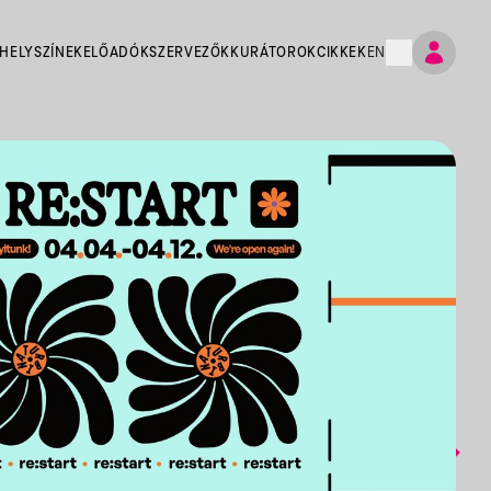
HELYSZÍNEK
ELŐADÓK
SZERVEZŐK
KURÁTOROK
CIKKEK
EN