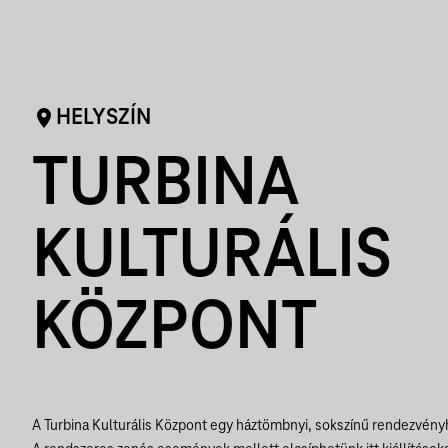
HELYSZÍN
TURBINA
KULTURÁLIS
KÖZPONT
A Turbina Kulturális Központ egy háztömbnyi, sokszínű rendezvényh