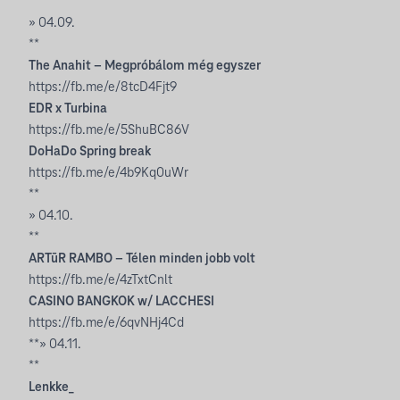
**
» 04.09.
**
The Anahit – Megpróbálom még egyszer
https://fb.me/e/8tcD4Fjt9
EDR x Turbina
https://fb.me/e/5ShuBC86V
DoHaDo Spring break
https://fb.me/e/4b9Kq0uWr
**
» 04.10.
**
ARTūR RAMBO – Télen minden jobb volt
https://fb.me/e/4zTxtCnlt
CASINO BANGKOK w/ LACCHESI
https://fb.me/e/6qvNHj4Cd
**» 04.11.
**
Lenkke_