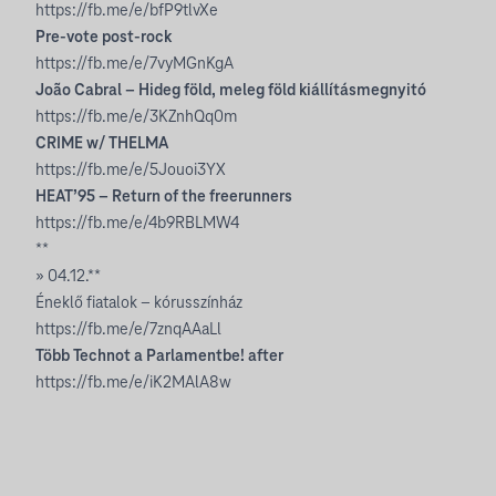
https://fb.me/e/bfP9tlvXe
Pre-vote post-rock
https://fb.me/e/7vyMGnKgA
João Cabral – Hideg föld, meleg föld kiállításmegnyitó
https://fb.me/e/3KZnhQq0m
CRIME w/ THELMA
https://fb.me/e/5Jouoi3YX
HEAT’95 – Return of the freerunners
https://fb.me/e/4b9RBLMW4
**
» 04.12.**
Éneklő fiatalok – kórusszínház
https://fb.me/e/7znqAAaLl
Több Technot a Parlamentbe! after
https://fb.me/e/iK2MAlA8w