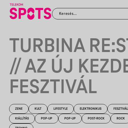
TURBINA RE:
// AZ ÚJ KEZD
FESZTIVÁL
ZENE
KULT
LIFESTYLE
ELEKTRONIKUS
FESZTIVÁL
KIÁLLÍTÁS
POP-UP
POP-UP
POST-ROCK
ROCK