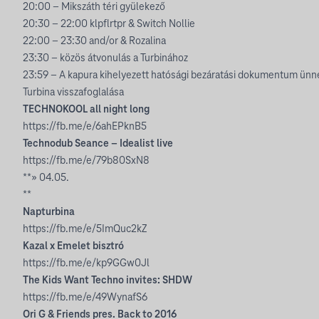
20:00 – Mikszáth téri gyülekező
20:30 – 22:00 klpflrtpr & Switch Nollie
22:00 – 23:30 and/or & Rozalina
23:30 – közös átvonulás a Turbinához
23:59 – A kapura kihelyezett hatósági bezáratási dokumentum ünn
Turbina visszafoglalása
TECHNOKOOL all night long
https://fb.me/e/6ahEPknB5
Technodub Seance – Idealist live
https://fb.me/e/79b80SxN8
**» 04.05.
**
Napturbina
https://fb.me/e/5ImQuc2kZ
Kazal x Emelet bisztró
https://fb.me/e/kp9GGw0Jl
The Kids Want Techno invites: SHDW
https://fb.me/e/49WynafS6
Ori G & Friends pres. Back to 2016