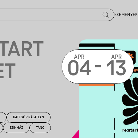
ESEMÉNYEK
START
APR
APR
-
04
13
ET
KATEGÓRIZÁLATLAN
SZÍNHÁZ
TÁNC