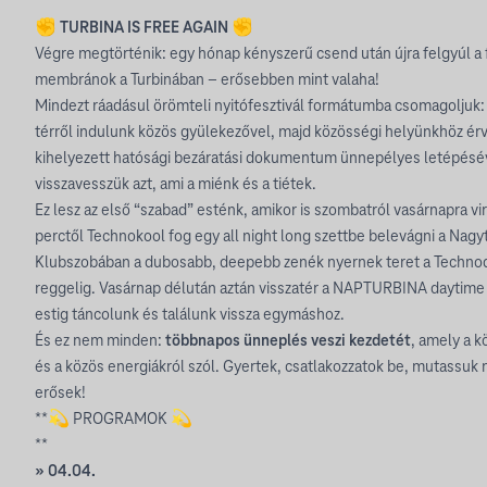
✊ TURBINA IS FREE AGAIN ✊
Végre megtörténik: egy hónap kényszerű csend után újra felgyúl a 
membránok a Turbinában – erősebben mint valaha!
Mindezt ráadásul örömteli nyitófesztivál formátumba csomagoljuk: á
térről indulunk közös gyülekezővel, majd közösségi helyünkhöz érv
kihelyezett hatósági bezáratási dokumentum ünnepélyes letépéséve
visszavesszük azt, ami a miénk és a tiétek.
Ez lesz az első “szabad” esténk, amikor is szombatról vasárnapra vi
perctől Technokool fog egy all night long szettbe belevágni a Nag
Klubszobában a dubosabb, deepebb zenék nyernek teret a Technod
reggelig. Vasárnap délután aztán visszatér a NAPTURBINA daytime 
estig táncolunk és találunk vissza egymáshoz.
És ez nem minden:
többnapos ünneplés veszi kezdetét
, amely a k
és a közös energiákról szól. Gyertek, csatlakozzatok be, mutassuk
erősek!
**💫 PROGRAMOK 💫
**
» 04.04.