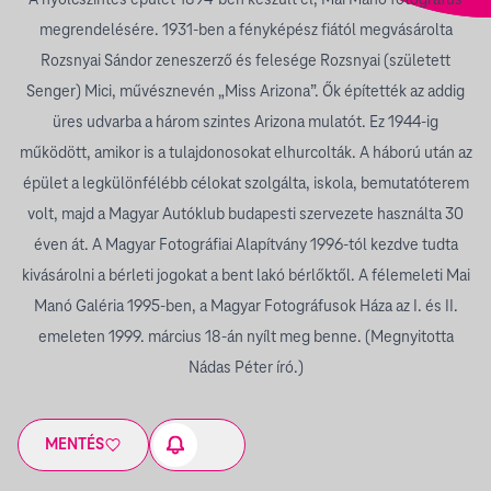
A nyolcszintes épület 1894-ben készült el, Mai Manó fotográfus
megrendelésére. 1931-ben a fényképész fiától megvásárolta
Rozsnyai Sándor zeneszerző és felesége Rozsnyai (született
Senger) Mici, művésznevén „Miss Arizona”. Ők építették az addig
üres udvarba a három szintes Arizona mulatót. Ez 1944-ig
működött, amikor is a tulajdonosokat elhurcolták. A háború után az
épület a legkülönfélébb célokat szolgálta, iskola, bemutatóterem
volt, majd a Magyar Autóklub budapesti szervezete használta 30
éven át.
A Magyar Fotográfiai Alapítvány 1996-tól kezdve tudta
kivásárolni a bérleti jogokat a bent lakó bérlőktől. A félemeleti Mai
Manó Galéria 1995-ben, a Magyar Fotográfusok Háza az I. és II.
emeleten 1999. március 18-án nyílt meg benne. (Megnyitotta
Nádas Péter író.)
MENTÉS