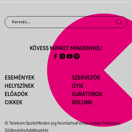
KÖVESS MINKET MINDENHOL!
ESEMÉNYEK
SZERVEZŐK
HELYSZÍNEK
GYIK
ELŐADÓK
KURÁTOROK
CIKKEK
RÓLUNK
© Telekom Spots
Minden jog fenntartva
Felhasználási feltételek
Sütikezelés
Adatkezelés