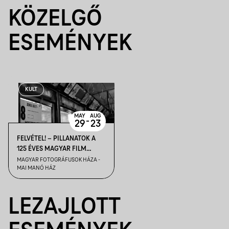
KÖZELGŐ
ESEMÉNYEK
KULT
MAY
AUG
-
29
23
FELVÉTEL! – PILLANATOK A
125 ÉVES MAGYAR FILM
TÖRTÉNETÉBŐL
MAGYAR FOTOGRÁFUSOK HÁZA -
MAI MANÓ HÁZ
LEZAJLOTT